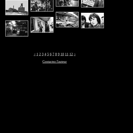
<
1
2
3
4
5
6
7
8
9
10
11
12
>
Contactez l'auteur