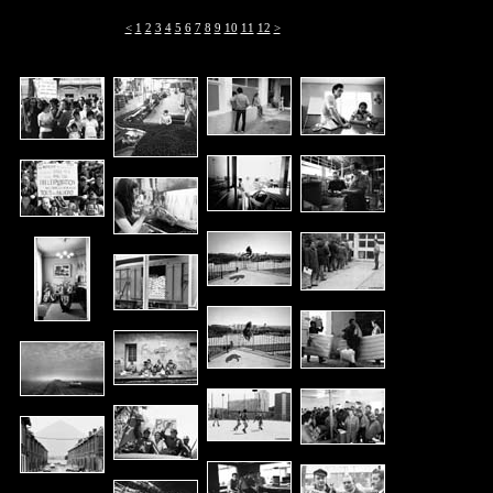
<
1
2
3
4
5
6
7
8
9
10
11
12
>