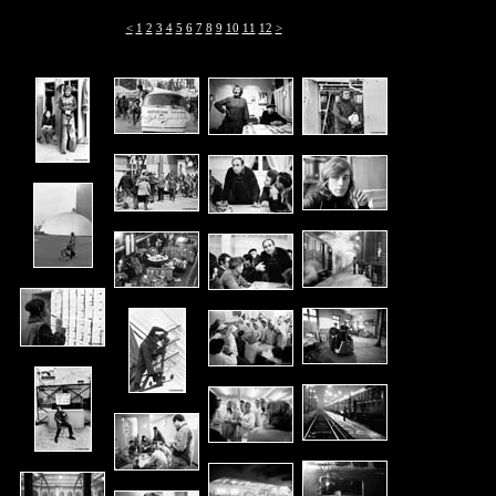
<
1
2
3
4
5
6
7
8
9
10
11
12
>