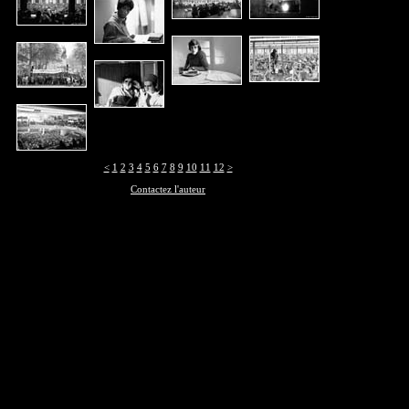
<
1
2
3
4
5
6
7
8
9
10
11
12
>
Contactez l'auteur