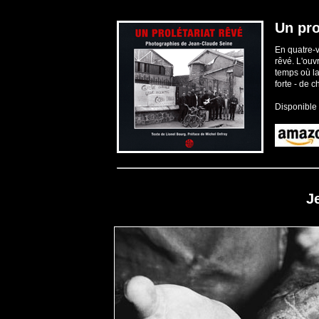
Un pro
En quatre-v
rêvé. L'ouvr
temps où la
forte - de 
Disponible s
J