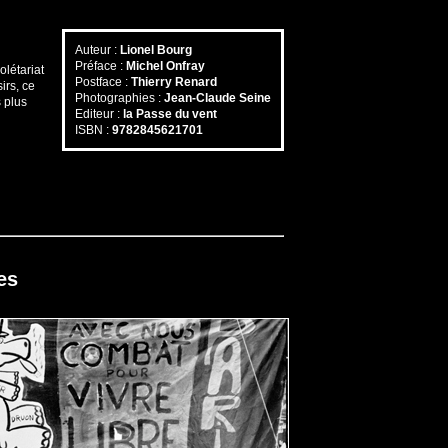
Auteur :
Lionel Bourg
Préface :
Michel Onfray
olétariat
Postface :
Thierry Renard
irs, ce
Photographies :
Jean-Claude Seine
s plus
Editeur :
la Passe du vent
ISBN :
9782845621701
es