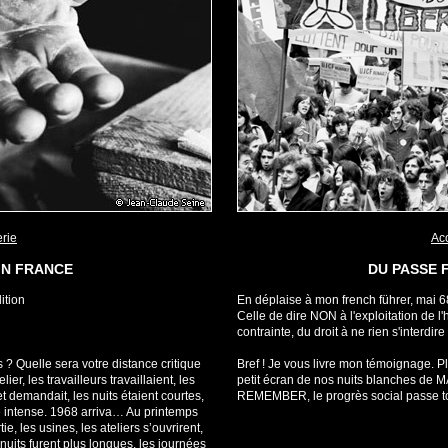
erie
Acc
IN FRANCE
DU PASSE 
ition
En déplaise à mon french führer, mai 68 
Celle de dire NON à l'exploitation de 
contrainte, du droit à ne rien s'interdi
 Quelle sera votre distance critique
Bref ! Je vous livre mon témoignage. P
r, les travailleurs travaillaient, les
petit écran de nos nuits blanches de M
et demandait, les nuits étaient courtes,
REMEMBER, le progrès social passe tou
vie intense. 1968 arriva… Au printemps
artie, les usines, les ateliers s’ouvrirent,
nuits furent plus longues, les journées